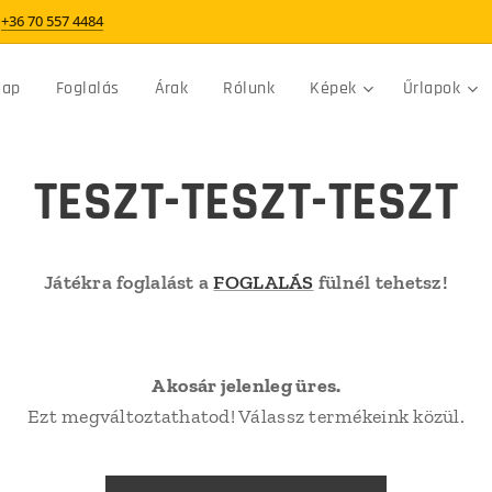
+36 70 557 4484
Nap
Foglalás
Árak
Rólunk
Képek
Űrlapok
TESZT-TESZT-TESZT
Játékra foglalást a
FOGLALÁS
fülnél tehetsz!
A kosár jelenleg üres.
Ezt megváltoztathatod! Válassz termékeink közül.