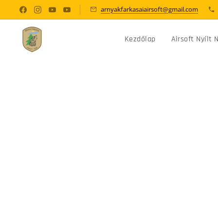
arnyakfarkasaiairsoft@gmail.com
Kezdőlap
Airsoft Nyílt 