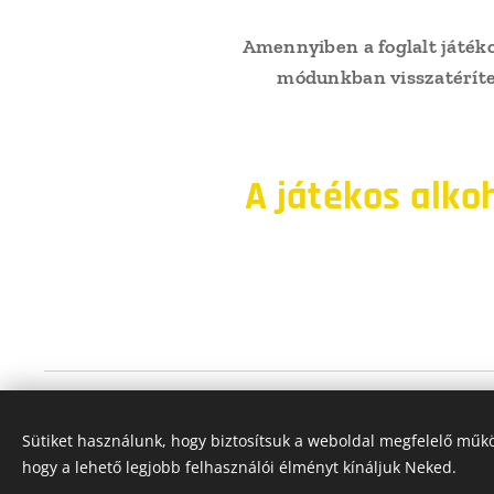
Amennyiben a foglalt játéko
módunkban visszatéríten
A játékos alko
Sütiket használunk, hogy biztosítsuk a weboldal megfelelő műkö
hogy a lehető legjobb felhasználói élményt kínáljuk Neked.