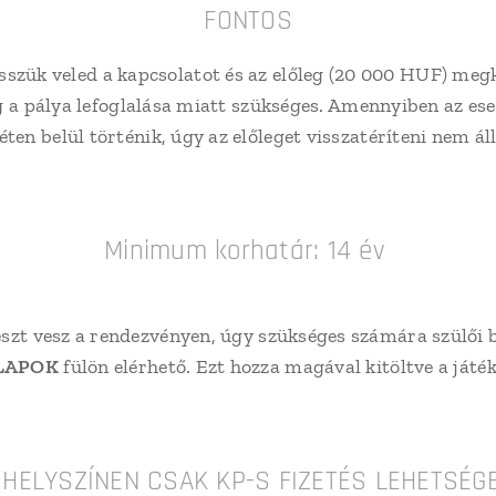
⬇️FONTOS⬇️
vesszük veled a kapcsolatot és az előleg (20 000 HUF) me
leg a pálya lefoglalása miatt szükséges. Amennyiben az 
ten belül történik, úgy az előleget visszatéríteni nem 
Minimum korhatár: 14 év
észt vesz a rendezvényen, úgy szükséges számára szülői be
LAPOK
fülön elérhető. Ezt hozza magával kitöltve a játék
 HELYSZÍNEN CSAK KP-S FIZETÉS LEHETSÉG