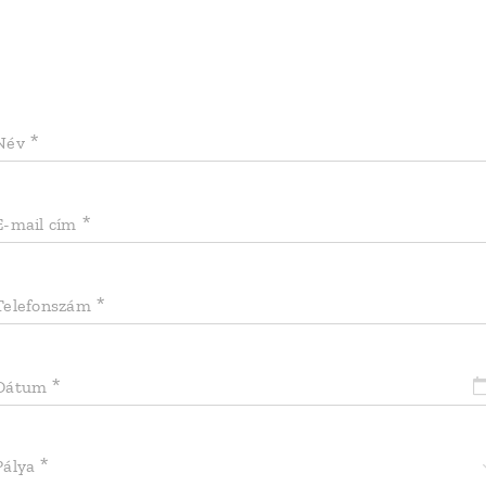
Név
E-mail cím
Telefonszám
Dátum
Pálya