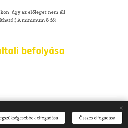
kon, úgy az előleget nem áll
ítható!) A minimum 8 fő!
ltali befolyása
legszükségesebbek elfogadása
Összes elfogadása
k