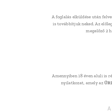
A foglalás elküldése után fel
is továbbítjuk neked. Az elő
megelőző 2 hé
Amennyiben 18 éven aluli is r
nyilatkozat, amely az
ŰR
A