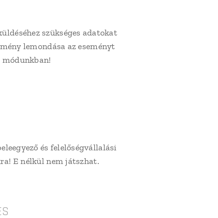
gküldéséhez szükséges adatokat
esemény lemondása az eseményt
áll módunkban!
leegyező és felelőségvállalási
ra! E nélkül nem játszhat.
ES