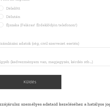
Délelőtt
Délután
Éjszaka (Feláras! Érdeklődjön telefonon!)
Számlázási adatok (cég, civil szervezet esetén)
Egyéb (kedvezményem van, megjegyzés, kérdés stb...)
Küldés
zzájárulsz személyes adataid kezeléséhez a hatályos 