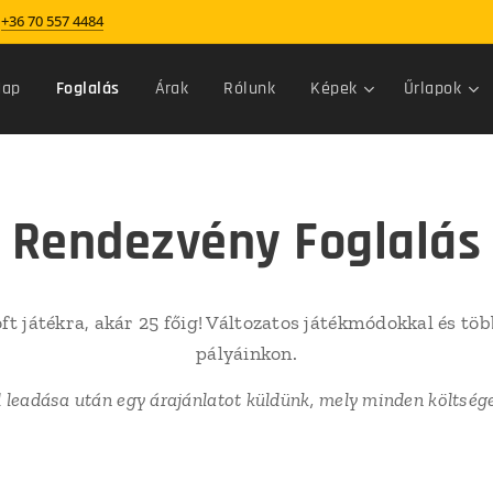
+36 70 557 4484
Nap
Foglalás
Árak
Rólunk
Képek
Űrlapok
Rendezvény Foglalás
oft játékra, akár 25 főig! Változatos játékmódokkal és tö
pályáinkon.
 leadása után egy árajánlatot küldünk, mely minden költség