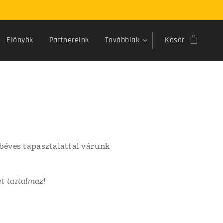
Előnyök
Partnereink
Továbbiak
Kosár
bbéves tapasztalattal várunk
et tartalmaz!