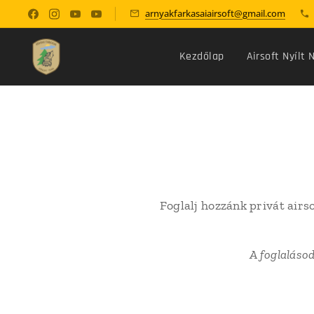
arnyakfarkasaiairsoft@gmail.com
Kezdőlap
Airsoft Nyílt 
Foglalj hozzánk privát airs
A foglalásod