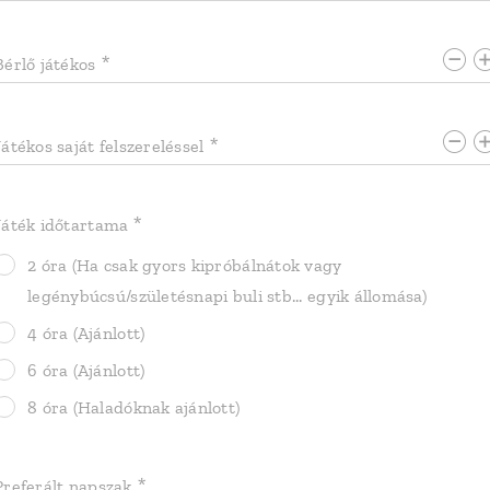
Bérlő játékos
Játékos saját felszereléssel
Játék időtartama
2 óra (Ha csak gyors kipróbálnátok vagy
legénybúcsú/születésnapi buli stb... egyik állomása)
4 óra (Ajánlott)
6 óra (Ajánlott)
8 óra (Haladóknak ajánlott)
Preferált napszak