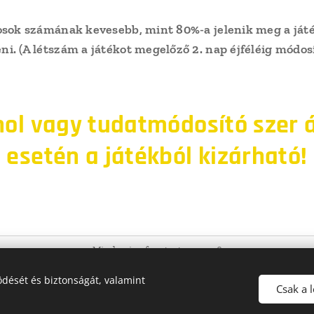
sok számának kevesebb, mint 80%-a jelenik meg a játé
i. (A létszám a játékot megelőző 2. nap éjféléig módos
hol vagy tudatmódosító szer á
esetén a játékból kizárható!
Minden jog fenntartva - 2026
Magyar Ifjúsági Közösségépítő Egyesület
dését és biztonságát, valamint
Árnyak Farkasai Airsoft Team (szakosztály)
Csak a 
Az oldalt a Magyar Ifjúsági Közösségépítő Egyesület működteti.
Süti