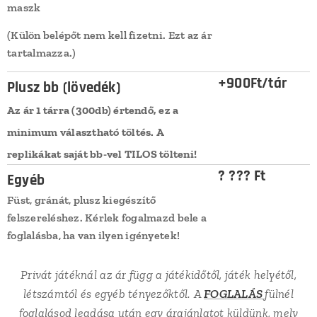
maszk
(Külön belépőt nem kell fizetni. Ezt az ár
tartalmazza.)
+900Ft/tár
Plusz bb (lövedék)
Az ár 1 tárra (300db) értendő, ez a
minimum választható töltés. A
replikákat saját bb-vel TILOS tölteni!
? ??? Ft
Egyéb
Füst, gránát, plusz kiegészítő
felszereléshez. Kérlek fogalmazd bele a
foglalásba, ha van ilyen igényetek!
Privát játéknál az ár függ a játékidőtől, játék helyétől,
létszámtól és egyéb tényezőktől. A
FOGLALÁS
fülnél
foglalásod leadása után egy árajánlatot küldünk, mely