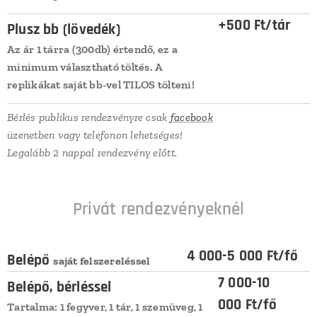
+500 Ft/tár
Plusz bb (lövedék)
Az ár 1 tárra (300db) értendő, ez a
minimum választható töltés. A
replikákat saját bb-vel TILOS tölteni!
Bérlés publikus rendezvényre csak
facebook
üzenetben vagy telefonon lehetséges!
Legalább 2 nappal rendezvény előtt.
Privát rendezvényeknél
4 000-5 000 Ft/fő
Belépő
saját felszereléssel
7 000-10
Belépő, bérléssel
000
Ft/fő
Tartalma: 1 fegyver, 1 tár, 1 szemüveg, 1