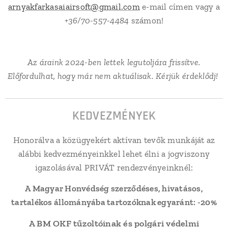
arnyakfarkasaiairsoft@gmail.com
e-mail címen vagy a
+
36/70-557-4484
számon!
Az áraink 2024-ben lettek legutoljára frissítve.
Előfordulhat, hogy már nem aktuálisak. Kérjük érdeklődj!
KEDVEZMÉNYEK
Honorálva a közügyekért aktívan tevők munkáját az
alábbi kedvezményeinkkel lehet élni a jogviszony
igazolásával PRIVÁT rendezvényeinknél:
A Magyar Honvédség szerződéses, hivatásos,
tartalékos állományába tartozóknak egyaránt: -20%
A BM OKF tűzoltóinak és polgári védelmi