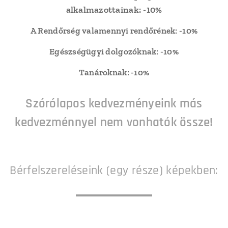
alkalmazottainak: -10%
A Rendőrség valamennyi rendőrének: -10%
Egészségügyi dolgozóknak: -10%
Tanároknak: -10%
Szórólapos kedvezményeink más
kedvezménnyel nem vonhatók össze!
Bérfelszereléseink (egy része) képekben: