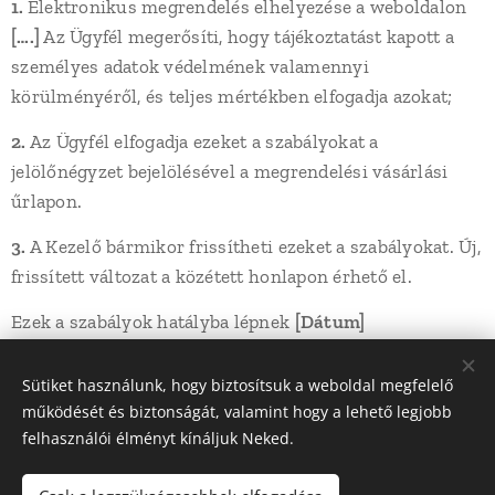
1.
Elektronikus megrendelés elhelyezése a weboldalon
[….]
Az Ügyfél megerősíti, hogy tájékoztatást kapott a
személyes adatok védelmének valamennyi
körülményéről, és teljes mértékben elfogadja azokat;
2.
Az Ügyfél elfogadja ezeket a szabályokat a
jelölőnégyzet bejelölésével a megrendelési vásárlási
űrlapon.
3.
A Kezelő bármikor frissítheti ezeket a szabályokat. Új,
frissített változat a közétett honlapon érhető el.
Ezek a szabályok hatályba lépnek
[Dátum]
Sütiket használunk, hogy biztosítsuk a weboldal megfelelő
működését és biztonságát, valamint hogy a lehető legjobb
Minden jog fenntartva - 2026
felhasználói élményt kínáljuk Neked.
Magyar Ifjúsági Közösségépítő Egyesület
Árnyak Farkasai Airsoft Team (szakosztály)