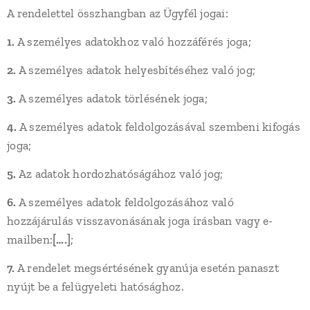
A rendelettel összhangban az Ügyfél jogai:
1.
A személyes adatokhoz való hozzáférés joga;
2.
A személyes adatok helyesbítéséhez való jog;
3.
A személyes adatok törlésének joga;
4.
A személyes adatok feldolgozásával szembeni kifogás
joga;
5.
Az adatok hordozhatóságához való jog;
6.
A személyes adatok feldolgozásához való
hozzájárulás visszavonásának joga írásban vagy e-
mailben:
[….]
;
7.
A rendelet megsértésének gyanúja esetén panaszt
nyújt be a felügyeleti hatósághoz.