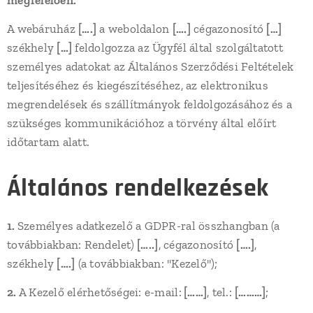
megfelelően.
A webáruház
[….]
a weboldalon
[….]
cégazonosító
[…]
székhely
[…]
feldolgozza az Ügyfél által szolgáltatott
személyes adatokat az Általános Szerződési Feltételek
teljesítéséhez és kiegészítéséhez, az elektronikus
megrendelések és szállítmányok feldolgozásához és a
szükséges kommunikációhoz a törvény által előírt
időtartam alatt.
Általános rendelkezések
1.
Személyes adatkezelő a GDPR-ral összhangban (a
továbbiakban: Rendelet)
[…..]
, cégazonosító
[….]
,
székhely
[….]
(a továbbiakban: "Kezelő");
2.
A Kezelő elérhetőségei: e-mail:
[……]
, tel.:
[………]
;